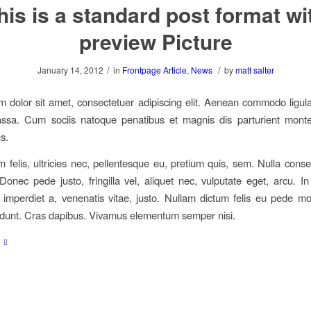
his is a standard post format wi
preview Picture
/
/
January 14, 2012
in
Frontpage Article
,
News
by
matt salter
 dolor sit amet, consectetuer adipiscing elit. Aenean commodo ligula
sa. Cum sociis natoque penatibus et magnis dis parturient monte
s.
felis, ultricies nec, pellentesque eu, pretium quis, sem. Nulla con
Donec pede justo, fringilla vel, aliquet nec, vulputate eget, arcu. In
 imperdiet a, venenatis vitae, justo. Nullam dictum felis eu pede mol
cidunt. Cras dapibus. Vivamus elementum semper nisi.