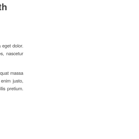
th
 eget dolor.
s, nascetur
sequat massa
 enim justo,
lis pretium.