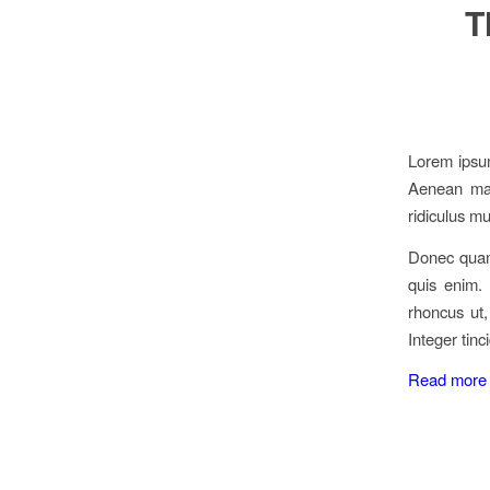
T
Lorem ipsum
Aenean mas
ridiculus mu
Donec quam 
quis enim. 
rhoncus ut,
Integer tin
Read more