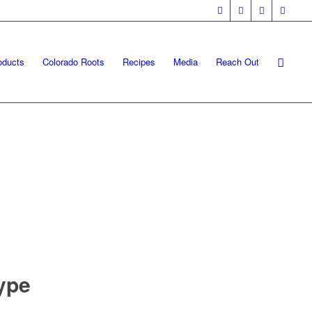
oducts
Colorado Roots
Recipes
Media
Reach Out
type